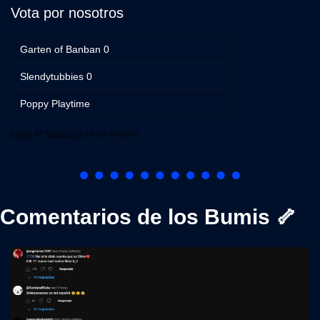
Vota por nosotros
Garten of Banban 0
Slendytubbies 0
Poppy Playtime
Login
or
Subscribe
to participate
Comentarios de los Bumis 
🦴