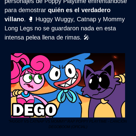
personajes de Poppy Playtime enfrentándose 
para demostrar 
quién es el verdadero 
villano
. 
🥊
 Huggy Wuggy, Catnap y Mommy 
Long Legs no se guardaron nada en esta 
intensa pelea llena de rimas. 
🎤
"HUGGY VS CATNAP VS MOMMY" RAP POPPY PLAYTIME - CANCIÓN 
DEGOBOOM (OFICIAL)