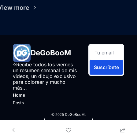
View more
DeGoBooM
⭐Recibe todos los viernes 
Suscríbete
un resumen semanal de mis 
videos, un dibujo exclusivo 
para colorear y mucho 
más...
Home
Posts
© 2026 DeGoBooM.
Powered by beehiiv