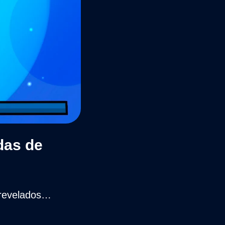
as de 
s revelados…