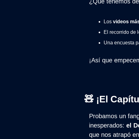
¿Qué tenemos de 
Los 
videos más
El recorrido de l
Una encuesta p
¡Así que empece
🧸
 ¡El Capít
Probamos un fan
inesperados: 
el D
que nos atrapó en