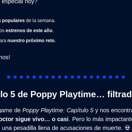
especial hoy?
 populares
 de la semana.
os 
estrenos de este año
.
ara 
nuestro próximo reto
.
mos!
ulo 5 de Poppy Playtime… filtrad
game de 
Poppy Playtime: Capítulo 5
 y nos encontr
octor sigue vivo… o casi
. Pero lo más impactante 
 una pesadilla llena de acusaciones de muerte. 
💀