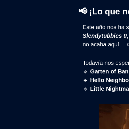
📢
 ¡Lo que 
Este año nos ha 
Slendytubbies 0
no acaba aquí… 
Todavía nos espe
🔹
Garten of Ban
🔹
Hello Neighbo
🔹
Little Nightmar